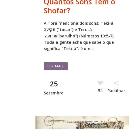
Quantos Sons Tem o
Shofar?
A Torá menciona dois sons: Teki-á
תקיעה ("tocar") e Teru-á
תרועה("barulho") (Números 10:5-7).
Toda a gente acha que sabe o que
significa "Teki-á": é um...
LER MAIS
25
54
Partilhar
Setembro