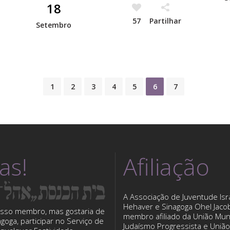
18
57
Partilhar
Setembro
1
2
3
4
5
6
7
tas!
Afiliação
A Associação de Juventude Isra
Hehaver e Sinagoga Ohel Jaco
sso membro, mas gostaria de
membro afiliado da União Mun
nagoga, participar no Serviço de
Judaísmo Progressista e Uniã