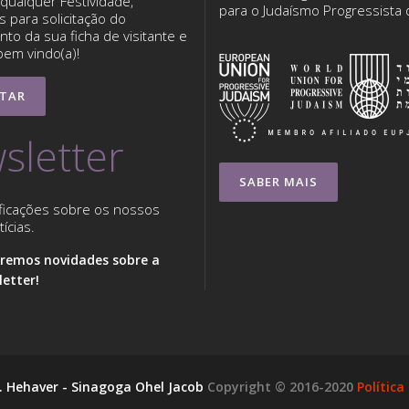
qualquer Festividade,
para o Judaísmo Progressista
 para solicitação do
to da sua ficha de visitante e
bem vindo(a)!
TAR
sletter
SABER MAIS
ficações sobre os nossos
ícias.
remos novidades sobre a
etter!
I. Hehaver - Sinagoga Ohel Jacob
Copyright © 2016-2020
Política