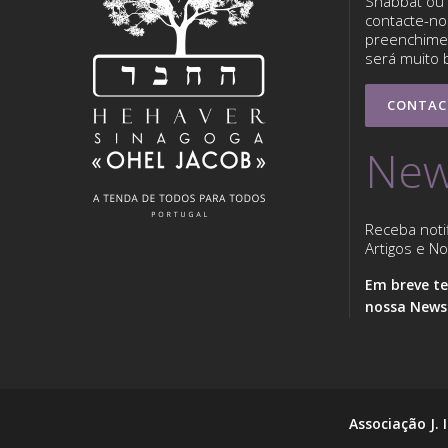
Shabbat ou 
contacte-nos
preenchimen
será muito 
CONTAC
New
Receba noti
Artigos e Not
Em breve te
nossa Newsl
Associação J. 