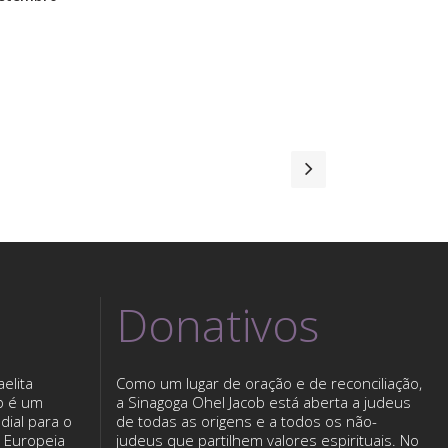
Donativos
elita
Como um lugar de oração e de reconciliação,
b é um
a Sinagoga Ohel Jacob está aberta a judeus
dial para o
de todas as origens e a todos os não-
o Europeia
judeus que partilhem valores espirituais. No