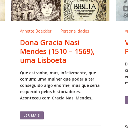
Annette Boeckler
|
Personalidades
A
Dona Gracia Nasi
Mendes (1510 – 1569),
uma Lisboeta
D
c
Que estranho, mas, infelizmente, que
v
comum: uma mulher que poderia ter
e
conseguido algo enorme, mas que seria
esquecida pelos historiadores.
Aconteceu com Gracia Nasi Mendes...
LER MAIS
S