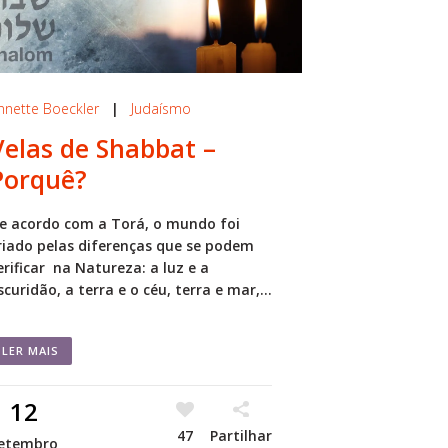
nnette Boeckler
|
Judaísmo
Velas de Shabbat –
Porquê?
e acordo com a Torá, o mundo foi
riado pelas diferenças que se podem
erificar na Natureza: a luz e a
scuridão, a terra e o céu, terra e mar,...
LER MAIS
12
47
Partilhar
etembro