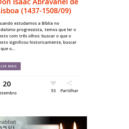
Don Isaac Abravanel de
Lisboa (1437-1508/09)
uando estudamos a Bíblia no
udaísmo progressista, temos que ler o
exto com três olhos: buscar o que o
exto significou historicamente, buscar
 que o...
LER MAIS
20
53
Partilhar
etembro