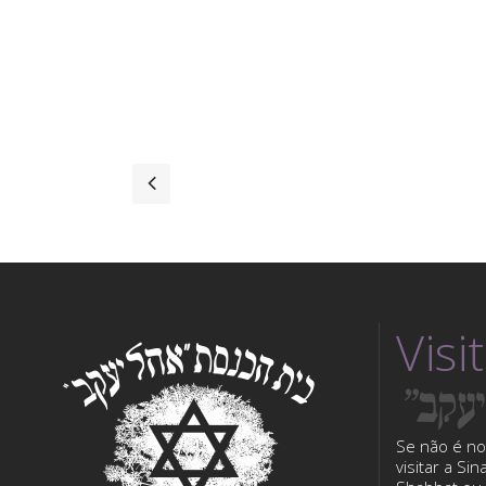
Visi
Se não é no
visitar a Si