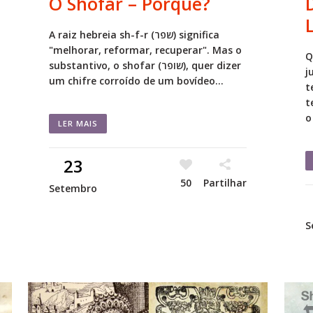
O Shofar – Porquê?
A raiz hebreia sh-f-r (שפר) significa
"melhorar, reformar, recuperar". Mas o
Q
substantivo, o shofar (שופר), quer dizer
j
um chifre corroído de um bovídeo...
t
t
o
LER MAIS
23
50
Partilhar
Setembro
S