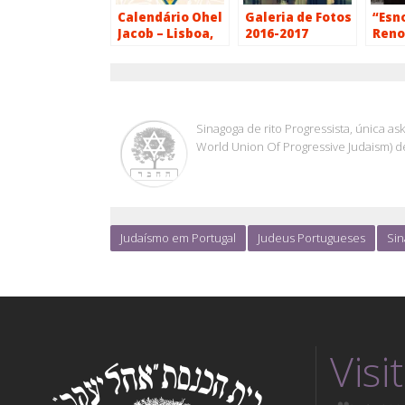
Calendário Ohel
Galeria de Fotos
“Esn
Jacob – Lisboa,
2016-2017
Reno
2017-2018
OHEL JACOB
Sinagoga de rito Progressista, única 
World Union Of Progressive Judaism) d
Judaísmo em Portugal
Judeus Portugueses
Sin
Visi