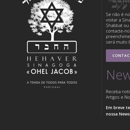
Se não é no
visitar a Si
Shabbat ou 
contacte-nos
preenchimen
será muito 
CONTAC
New
Receba noti
Artigos e Not
Em breve te
nossa Newsl