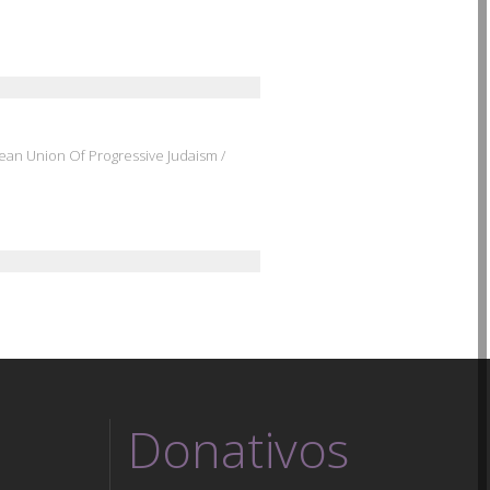
ean Union Of Progressive Judaism /
Donativos