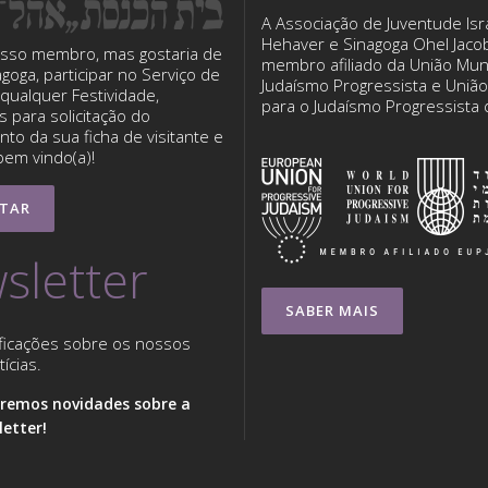
A Associação de Juventude Isra
Hehaver e Sinagoga Ohel Jaco
sso membro, mas gostaria de
membro afiliado da União Mun
nagoga, participar no Serviço de
Judaísmo Progressista e Uniã
qualquer Festividade,
para o Judaísmo Progressista
 para solicitação do
to da sua ficha de visitante e
bem vindo(a)!
TAR
sletter
SABER MAIS
ficações sobre os nossos
ícias.
remos novidades sobre a
etter!