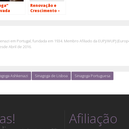
oga”
Renovação e
vada
Crescimento –
Nova Etapa na
Ohel Jacob
askenazi em Portugal, fundada em 1934. Membro Afiliado da EUPJ/WUPJ (Europ
esde Abril de 2016.
agoga Ashkenazi
Sinagoga de Lisboa
Sinagoga Portuguesa
tas!
Afiliação