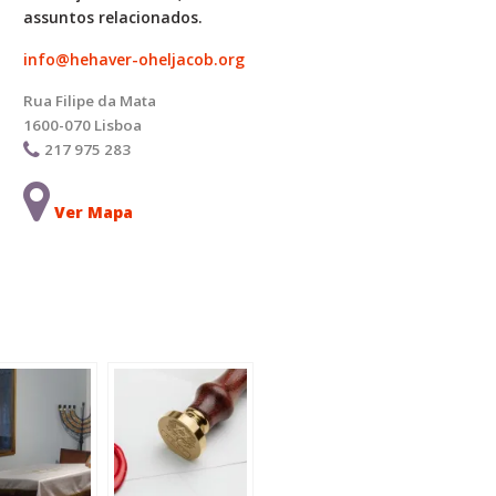
assuntos relacionados.
info@hehaver-oheljacob.org
Rua Filipe da Mata
1600-070 Lisboa
217 975 283
Ver Mapa