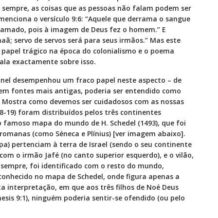
sempre, as coisas que as pessoas não falam podem ser
nciona o versículo 9:6: “Aquele que derrama o sangue
amado, pois à imagem de Deus fez o homem.” E
ã; servo de servos será para seus irmãos.” Mas este
papel trágico na época do colonialismo e o poema
la exactamente sobre isso.
anel desempenhou um fraco papel neste aspecto – de
em fontes mais antigas, poderia ser entendido como
. Mostra como devemos ser cuidadosos com as nossas
18-19) foram distribuídos pelos três continentes
o famoso mapa do mundo de H. Schedel (1493), que foi
 romanas (como Séneca e Plínius) [ver imagem abaixo].
pa) pertenciam à terra de Israel (sendo o seu continente
com o irmão Jafé (no canto superior esquerdo), e o vilão,
sempre, foi identificado com o resto do mundo,
conhecido no mapa de Schedel, onde figura apenas a
sta interpretação, em que aos três filhos de Noé Deus
nesis 9:1), ninguém poderia sentir-se ofendido (ou pelo