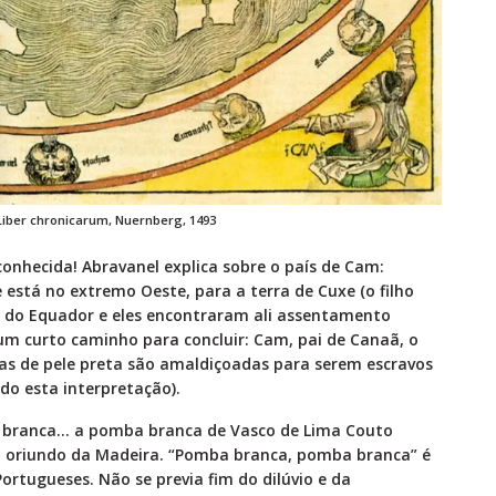
Liber chronicarum, Nuernberg, 1493
conhecida! Abravanel explica sobre o país de Cam:
 está no extremo Oeste, para a terra de Cuxe (o filho
o do Equador e eles encontraram ali assentamento
 um curto caminho para concluir: Cam, pai de Canaã, o
oas de pele preta são amaldiçoadas para serem escravos
do esta interpretação).
a branca… a pomba branca de Vasco de Lima Couto
, oriundo da Madeira. “Pomba branca, pomba branca” é
rtugueses. Não se previa fim do dilúvio e da