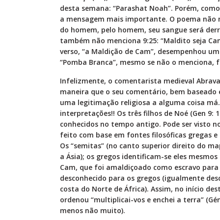
desta semana: “Parashat Noah”. Porém, como 
a mensagem mais importante. O poema não me
do homem, pelo homem, seu sangue será derr
também não menciona 9:25: “Maldito seja Cana
verso, “a Maldição de Cam”, desempenhou um 
“Pomba Branca”, mesmo se não o menciona, fa
Infelizmente, o comentarista medieval Abrav
maneira que o seu comentário, bem baseado 
uma legitimação religiosa a alguma coisa má
interpretações!! Os três filhos de Noé (Gen 9: 
conhecidos no tempo antigo. Pode ser visto n
feito com base em fontes filosóficas gregas e
Os “semitas” (no canto superior direito do ma
a Ásia); os gregos identificam-se eles mesmos 
Cam, que foi amaldiçoado como escravo para 
desconhecido para os gregos (igualmente des
costa do Norte de África). Assim, no início de
ordenou “multiplicai-vos e enchei a terra” (Gé
menos não muito).