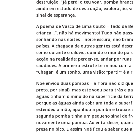
destruição. “Já perdi o teu voar, pomba branc
ainda em estado de destruição, exploração, v
sinal de esperança.
A poema de Vasco de Lima Couto – fado da Bea
criança…”, não há movimento! Tudo não passa
sonhando nas noites – noite escura, não bran
países. A chegada de outras gentes está des
como durante o dilúvio, quando o mundo paro
acção na realidade: perder-se, andar por ruas
saudades. A primeira estrofe terminou com a p
“Chegar” é um sonho, uma visão; “partir” é a r
Noé enviou duas pombas – a Torá não diz que
preto, por sinal), mas este voou para trás e 
águas tinham diminuído na superfície da ter
porque as águas ainda cobriam toda a superfíci
estendeu a mão, apanhou a pomba e trouxe-a d
segunda pomba tinha um pequeno sinal de frág
novamente uma pomba. Ao entardecer, quando
presa no bico. E assim Noé ficou a saber que 