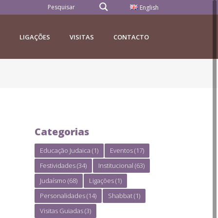
English
LIGAÇÕES
VISITAS
CONTACTO
Categorias
Educação Judaica
(1)
Eventos
(17)
Festividades
(34)
Institucional
(63)
Judaísmo
(68)
Ligações
(1)
Personalidades
(14)
Shabbat
(1)
Visitas Guiadas
(3)