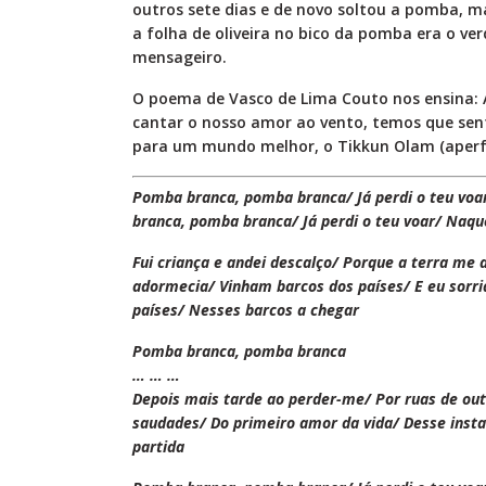
outros sete dias e de novo soltou a pomba, ma
a folha de oliveira no bico da pomba era o v
mensageiro.
O poema de Vasco de Lima Couto nos ensina: A
cantar o nosso amor ao vento, temos que se
para um mundo melhor, o Tikkun Olam (aper
Pomba branca, pomba branca/ Já perdi o teu voa
branca, pomba branca/ Já perdi o teu voar/ Naque
Fui criança e andei descalço/ Porque a terra me
adormecia/ Vinham barcos dos países/ E eu sorria
países/ Nesses barcos a chegar
Pomba branca, pomba branca
… … …
Depois mais tarde ao perder-me/ Por ruas de ou
saudades/ Do primeiro amor da vida/ Desse inst
partida