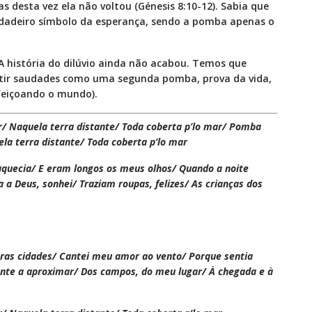
s desta vez ela não voltou (Génesis 8:10-12). Sabia que
erdadeiro símbolo da esperança, sendo a pomba apenas o
 história do dilúvio ainda não acabou. Temos que
ntir saudades como uma segunda pomba, prova da vida,
feiçoando o mundo).
r/ Naquela terra distante/ Toda coberta p’lo mar/ Pomba
la terra distante/ Toda coberta p’lo mar
 aquecia/ E eram longos os meus olhos/ Quando a noite
 a Deus, sonhei/ Traziam roupas, felizes/ As crianças dos
tras cidades/ Cantei meu amor ao vento/ Porque sentia
ante a aproximar/ Dos campos, do meu lugar/ À chegada e à