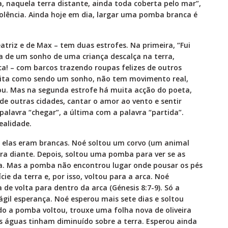
a, naquela terra distante, ainda toda coberta pelo mar”,
iolência. Ainda hoje em dia, largar uma pomba branca é
triz e de Max – tem duas estrofes. Na primeira, “Fui
 de um sonho de uma criança descalça na terra,
ca! – com barcos trazendo roupas felizes de outros
crita como sendo um sonho, não tem movimento real,
u. Mas na segunda estrofe há muita acção do poeta,
 de outras cidades, cantar o amor ao vento e sentir
alavra “chegar”, a última com a palavra “partida”.
ealidade.
 elas eram brancas. Noé soltou um corvo (um animal
para diante. Depois, soltou uma pomba para ver se as
ra. Mas a pomba não encontrou lugar onde pousar os pés
e da terra e, por isso, voltou para a arca. Noé
e volta para dentro da arca (Génesis 8:7-9). Só a
il esperança. Noé esperou mais sete dias e soltou
 a pomba voltou, trouxe uma folha nova de oliveira
as águas tinham diminuído sobre a terra. Esperou ainda