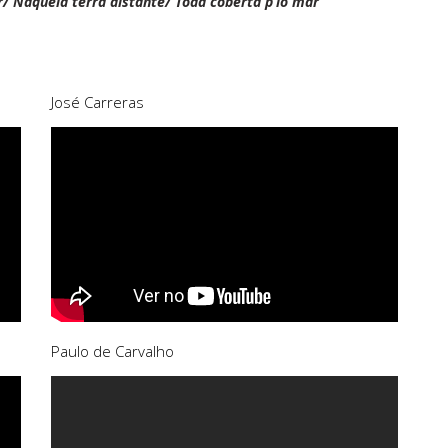
/ Naquela terra distante/ Toda coberta p’lo mar
José Carreras
Paulo de Carvalho