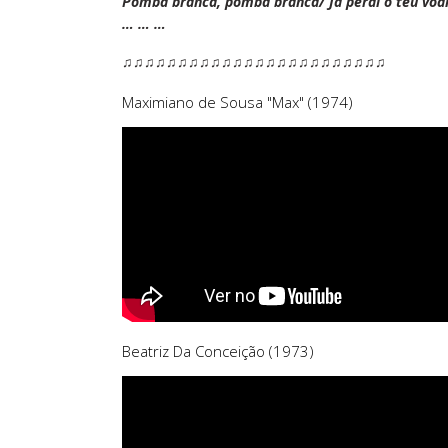
Pomba branca, pomba branca/ Já perdi o teu voar
… … …
♫♫♫♫♫♫♫♫♫♫♫♫♫♫♫♫♫♫♫♫♫♫♫♫
Maximiano de Sousa "Max" (1974)
Beatriz Da Conceição (1973)