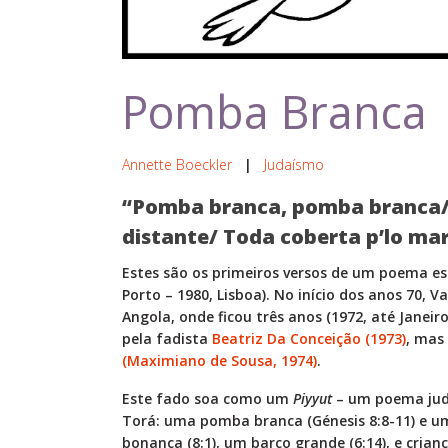
Pomba Branca
Annette Boeckler
|
Judaísmo
“Pomba branca, pomba branca/ J
distante/ Toda coberta p’lo ma
Estes são os primeiros versos de um poema es
Porto – 1980, Lisboa). No início dos anos 70, 
Angola, onde ficou três anos (1972, até Janei
pela fadista
Beatriz Da Conceição (1973)
, mas
(Maximiano de Sousa, 1974)
.
Este fado soa como um
Piyyut
– um poema juda
Torá: uma pomba branca (Génesis 8:8-11) e um
bonança (8:1), um barco grande (6:14), e crian