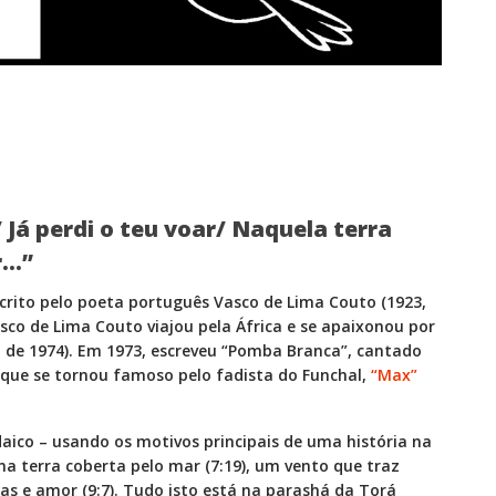
á perdi o teu voar/ Naquela terra
r…”
crito pelo poeta português Vasco de Lima Couto (1923,
Vasco de Lima Couto viajou pela África e se apaixonou por
ro de 1974). Em 1973, escreveu “Pomba Branca”, cantado
 que se tornou famoso pelo fadista do Funchal,
“Max”
ico – usando os motivos principais de uma história na
a terra coberta pelo mar (7:19), um vento que traz
ças e amor (9:7). Tudo isto está na parashá da Torá