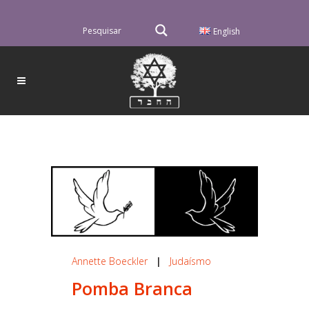
English
Annette Boeckler
|
Judaísmo
Pomba Branca