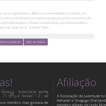
ra de Liturgia Judaica e Bíblica na Universidade Leo Baeck, em
Escritora e tradutora em matérias Judaicas (sendo a tradutora do
 Orações liberal após o Shoah na Alemanha), tem desenvolvido a
rios da Torah de W. Gunther Plaut.
idades Judaicas
Mês de Kislev
tas!
Afiliação
A Associação de Juventude Isra
Hehaver e Sinagoga Ohel Jaco
sso membro, mas gostaria de
membro afiliado da União Mun