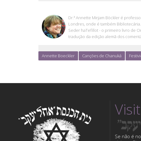
ANNETTE BOECKLER
Dr.ª Annette Mirjam Böckler é professo
Londres, onde é também Bibliotecária. 
Seder haTefillot - o primeiro livro de
tradução da edição alemã dos comentá
Annette Boeckler
Canções de Chanuká
Festiv
Visi
Se não é no