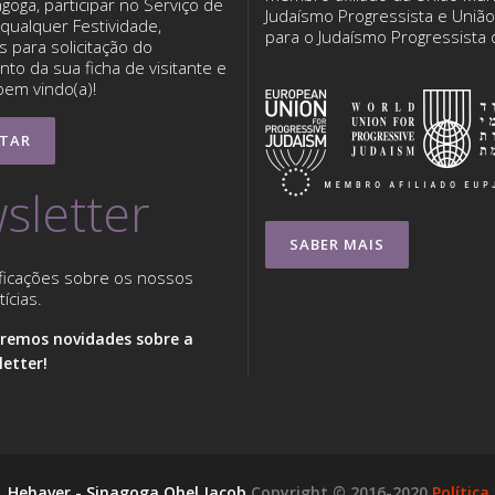
nagoga, participar no Serviço de
Judaísmo Progressista e Uniã
qualquer Festividade,
para o Judaísmo Progressista
 para solicitação do
to da sua ficha de visitante e
bem vindo(a)!
TAR
sletter
SABER MAIS
ficações sobre os nossos
ícias.
remos novidades sobre a
etter!
I. Hehaver - Sinagoga Ohel Jacob
Copyright © 2016-2020
Política