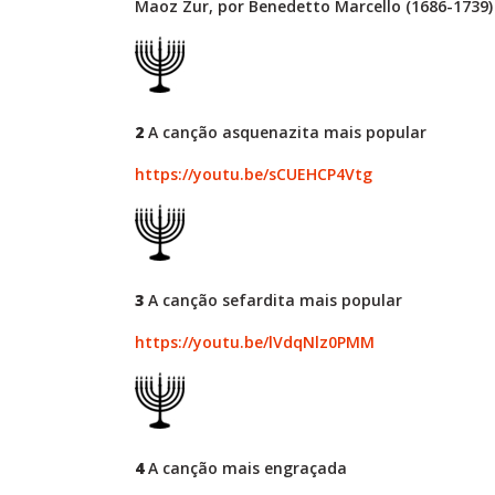
Maoz Zur, por Benedetto Marcello (1686-1739)
2
A canção asquenazita mais popular
https://youtu.be/sCUEHCP4Vtg
3
A canção sefardita mais popular
https://youtu.be/lVdqNlz0PMM
4
A canção mais engraçada