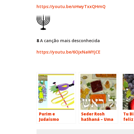
https://youtu.be/oHwyTxxQHmQ
8
A canção mais desconhecida
https://youtu.be/6OjxNaWYjCE
Purim e
Seder Rosh
Tu Bi
Judaísmo
haShaná – Uma
feli
Progressista
Antiga Tradição
muit
Portuguesa
sign