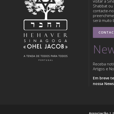
visitar a Si
Shabbat ou 
contacte-nos
preenchimen
será muito 
CONTAC
New
Receba noti
Artigos e Not
Em breve te
nossa Newsl
Associação J. 