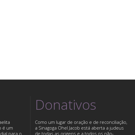
Donativos
elita
Como um lugar de oração e de reconciliação,
b é um
a Sinagoga Ohel Jacob está aberta a judeus
dial para o
de todas as origens e a todos os não-