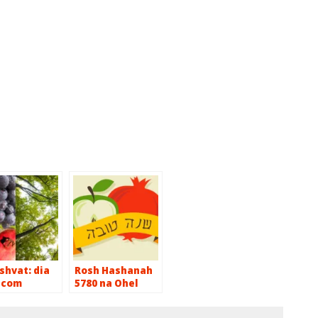
shvat: dia
Rosh Hashanah
z com
5780 na Ohel
os
Jacob
ificados