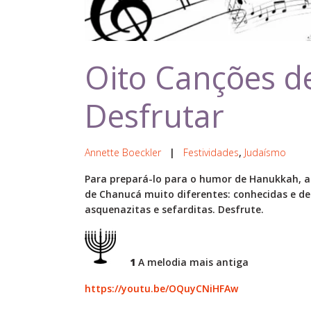
Oito Canções d
Desfrutar
Annette Boeckler
|
Festividades
,
Judaísmo
Para prepará-lo para o humor de Hanukkah, a f
de Chanucá muito diferentes: conhecidas e des
asquenazitas e sefarditas. Desfrute.
1
A melodia mais antiga
https://youtu.be/OQuyCNiHFAw