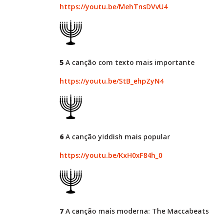
https://youtu.be/MehTnsDVvU4
5
A canção com texto mais importante
https://youtu.be/StB_ehpZyN4
6
A canção yiddish mais popular
https://youtu.be/KxH0xF84h_0
7
A canção mais moderna: The Maccabeats