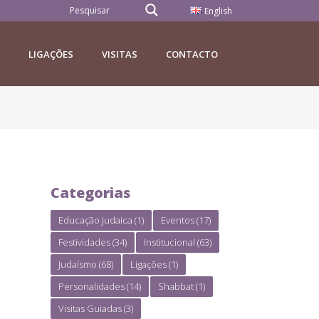
English
LIGAÇÕES
VISITAS
CONTACTO
Categorias
Educação Judaica
(1)
Eventos
(17)
Festividades
(34)
Institucional
(63)
Judaísmo
(68)
Ligações
(1)
Personalidades
(14)
Shabbat
(1)
Visitas Guiadas
(3)