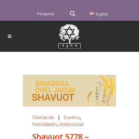
English
Ohel Jacob
|
Eventos
,
Festividades
,
Institucional
Shavuot 5778 –