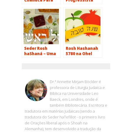
Desfrutar
Seder Rosh
Rosh Hashanah
haShaná – Uma
5780 na Ohel
Antiga Tradição
Jacob
Portuguesa
ANNETTE BOECKLER
Dr.ª Annette Mirjam Böckler é
professora de Liturgia Judaica e
Bíblica na Universidade Leo
Baeck, em Londres, onde é
também Bibliotecária. Escritora e
tradutora em matérias Judaicas (sendo a
tradutora do Seder haTefillot - o primeiro livro
de Orações liberal após o Shoah na
Alemanha), tem desenvolvido a tradução da