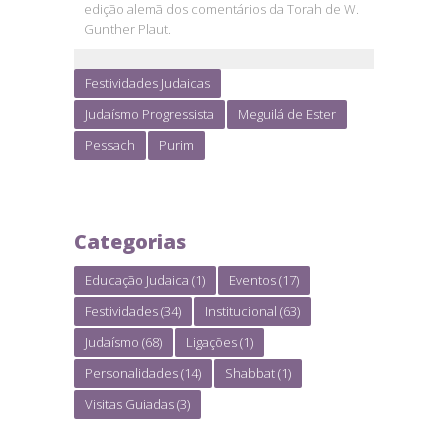
edição alemã dos comentários da Torah de W.
Gunther Plaut.
Festividades Judaicas
Judaísmo Progressista
Meguilá de Ester
Pessach
Purim
Categorias
Educação Judaica
(1)
Eventos
(17)
Festividades
(34)
Institucional
(63)
Judaísmo
(68)
Ligações
(1)
Personalidades
(14)
Shabbat
(1)
Visitas Guiadas
(3)