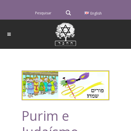
English
Purim e