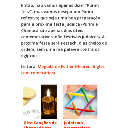
Então, não vamos apenas dizer “Purim
feliz”, mas vamos desejar um Purim
reflexivo; que seja uma boa preparação
para a próxima festa judaica (Purim e
Chanucá são apenas dias úteis
comemorativos, não festivais judaicos). A
próxima festa será Pessach, dias cheios de
ordem, sem uma má palavra contra os
egípcios.
Leitura:
Meguilá de Esther (Hebreu, Inglês
com cometários)
.
Oito Canções de
Judaísmo
Chanucá Para
Progressista