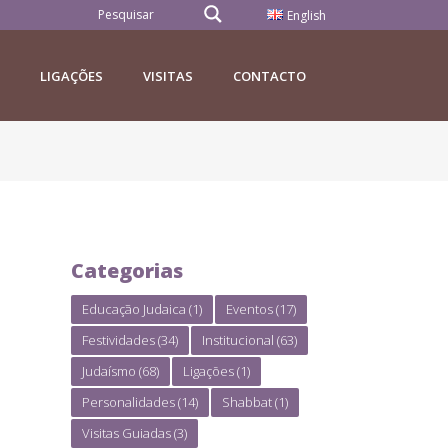
English
LIGAÇÕES
VISITAS
CONTACTO
Categorias
Educação Judaica
(1)
Eventos
(17)
Festividades
(34)
Institucional
(63)
Judaísmo
(68)
Ligações
(1)
Personalidades
(14)
Shabbat
(1)
Visitas Guiadas
(3)