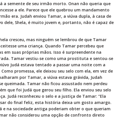
ará a semente de seu irmão morto. Onan não queria que
encesse a ele. Parece que ele quebrou um mandamento
irmão era. Judah enviou Tamar, a viúva dupla, à casa de
vo dele, Shela, é muito jovem e, portanto, não é capaz de
Shela cresceu, mas ninguém se lembrou de que Tamar
onceitesse uma criança. Quando Tamar percebeu que
sas em suas próprias mãos. Isso é surpreendente na
morada. Tamar vestiu-se como uma prostituta e sentou-se
viúvo Judá estava tentado a passar uma noite com a
 Como promessa, ele deixou seu selo com ela, em vez de
palharam por Tamar, a viúva estava grávida, Judah
se queimada. Tamar não ficou assustado nem perdeu
m que foi Judá que gerou seu filho. Ela enviou seu selo
ça. Judá reconheceu o selo e a justiça de Tamar: “Ela
rá e na sociedade antiga poderiam obter o que queriam
amar não considerou uma opção de confronto direto