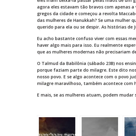
eles iriam deixá-la passar pelas mãos de um 
agora eles estavam tão bravos com apenas a 
gregos da cidade e começou a revolta Maccab
das mulheres de Hanukkah? Se uma mulher quer
querido para ela ou se despir. As histórias d
Eu acho bastante confuso viver com essas me
haver algo mais para isso. Eu realmente esper
que as mulheres modernas não precisariam del
O Talmud da Babilônia (sábado 23B) nos ensi
porque faziam parte do milagre. Este dito no
nosso povo. E se algo acontece com o povo jud
milagre maravilhoso, também acontece com 
E mais, se as mulheres atuam, podem mudar su