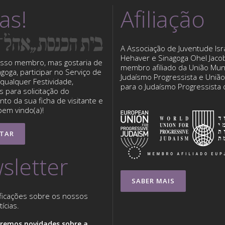
tas!
Afiliação
A Associação de Juventude Isra
Hehaver e Sinagoga Ohel Jaco
sso membro, mas gostaria de
membro afiliado da União Mun
nagoga, participar no Serviço de
Judaísmo Progressista e Uniã
qualquer Festividade,
para o Judaísmo Progressista
 para solicitação do
to da sua ficha de visitante e
bem vindo(a)!
TAR
sletter
SABER MAIS
ficações sobre os nossos
ícias.
remos novidades sobre a