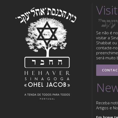
Visi
Se não é no
visitar a Si
Shabbat ou 
contacte-nos
preenchimen
será muito 
CONTAC
New
Receba noti
Artigos e Not
Em breve te