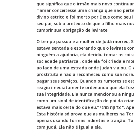
que significa que o irmão mais novo continu
Tamar conceitesse uma criança que não pert
divino estrito e foi morto por Deus como seu 
seu pai, sob o pretexto de que o filho mais no
cumprir sua obrigação de levirate.
O tempo passou e a mulher de Judá morreu, 
estava sentada e esperando que o levirate c
ninguém a ajudaria, ela decidiu tomar as coi
sociedade patriarcal, onde ela foi criada e 
ao lado de uma estrada onde Judah viajou. O 
prostituta e não a reconheceu como sua nora.
pagar seus serviços. Quando os rumores se es
reagiu imediatamente ordenando que ela fos
sua integridade. Ela nunca mencionou a ningué
como um sinal de identificação do pai da crian
estava mais certa do que eu.” צדקה ממני “. Apesar do final feliz, esta história deixa um gosto amargo.
Esta história só prova que as mulheres na To
apenas usando formas indiretas e traição. T
com Judá. Ela não é igual a ela.