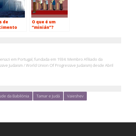
s de
O que é um
cimento
“minián”?
skenazi em Portugal, fundada em 1934. Membro Afiliado da
ive Judaism / World Union Of Progressive Judaism) desde Abril
de da Babilónia
Tamar e Judá
Vaieshev