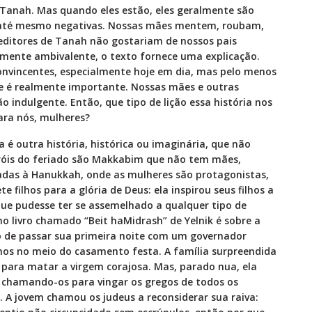
Tanah. Mas quando eles estão, eles geralmente são
 até mesmo negativas. Nossas mães mentem, roubam,
editores de Tanah não gostariam de nossos pais
mente ambivalente, o texto fornece uma explicação.
onvincentes, especialmente hoje em dia, mas pelo menos
e é realmente importante. Nossas mães e outras
 indulgente. Então, que tipo de lição essa história nos
ara nós, mulheres?
 outra história, histórica ou imaginária, que não
eróis do feriado são Makkabim que não tem mães,
igadas à Hanukkah, onde as mulheres são protagonistas,
e filhos para a glória de Deus: ela inspirou seus filhos a
que pudesse ter se assemelhado a qualquer tipo de
o livro chamado “Beit haMidrash” de Yelnik é sobre a
o de passar sua primeira noite com um governador
nos no meio do casamento festa. A família surpreendida
 para matar a virgem corajosa. Mas, parado nua, ela
r chamando-os para vingar os gregos de todos os
. A jovem chamou os judeus a reconsiderar sua raiva: