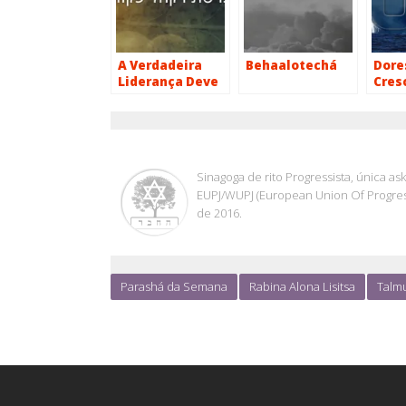
A Verdadeira
Behaalotechá
Dore
Liderança Deve
Cres
Autodestruir-se
OHEL JACOB
Sinagoga de rito Progressista, única a
EUPJ/WUPJ (European Union Of Progress
de 2016.
Parashá da Semana
Rabina Alona Lisitsa
Talmu