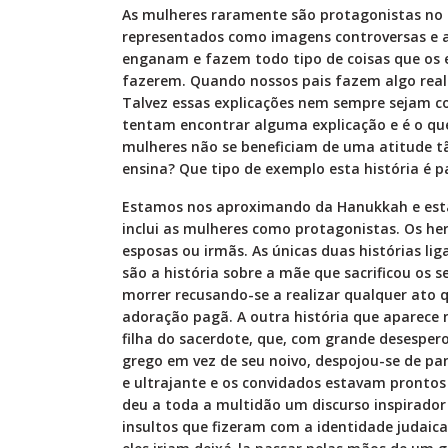
As mulheres raramente são protagonistas no 
representados como imagens controversas e
enganam e fazem todo tipo de coisas que os 
fazerem. Quando nossos pais fazem algo real
Talvez essas explicações nem sempre sejam c
tentam encontrar alguma explicação e é o qu
mulheres não se beneficiam de uma atitude tão
ensina? Que tipo de exemplo esta história é p
Estamos nos aproximando da Hanukkah e esta é
inclui as mulheres como protagonistas. Os h
esposas ou irmãs. As únicas duas histórias l
são a história sobre a mãe que sacrificou os set
morrer recusando-se a realizar qualquer ato 
adoração pagã. A outra história que aparece n
filha do sacerdote, que, com grande desesper
grego em vez de seu noivo, despojou-se de pa
e ultrajante e os convidados estavam prontos
deu a toda a multidão um discurso inspirado
insultos que fizeram com a identidade judaica