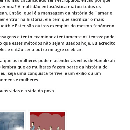
gentio não circuncidado sem escrúpulos, então por que
ver nua? A multidão entusiástica matou todos os
ean. Então, qual é a mensagem da história de Tamar e
 entrar na história, ela tem que sacrificar o mais
e Judith e Ester são outros exemplos do mesmo fenómeno.
nsagens e tento examinar atentamente os textos: pode
o que esses métodos não sejam usados ​​hoje. Eu acredito
es e então seria outro milagre celebrar.
na que as mulheres podem acender as velas de Hanukkah
s lembra que as mulheres fazem parte da história do
eu, seja uma conquista terrível e um exílio ou um
homens e mulheres.
as vidas e a vida do povo.