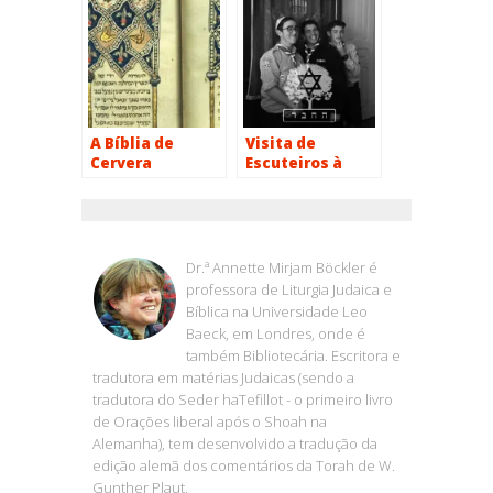
A Bíblia de
Visita de
Cervera
Escuteiros à
Ohel Jacob
ANNETTE BOECKLER
Dr.ª Annette Mirjam Böckler é
professora de Liturgia Judaica e
Bíblica na Universidade Leo
Baeck, em Londres, onde é
também Bibliotecária. Escritora e
tradutora em matérias Judaicas (sendo a
tradutora do Seder haTefillot - o primeiro livro
de Orações liberal após o Shoah na
Alemanha), tem desenvolvido a tradução da
edição alemã dos comentários da Torah de W.
Gunther Plaut.