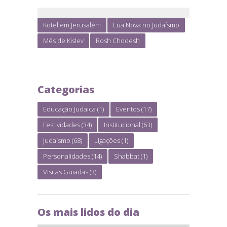
Kotel em Jerusalém
Lua Nova no Judaísmo
Mês de Kislev
Rosh Chodesh
Categorias
Educação Judaica
(1)
Eventos
(17)
Festividades
(34)
Institucional
(63)
Judaísmo
(68)
Ligações
(1)
Personalidades
(14)
Shabbat
(1)
Visitas Guiadas
(3)
Os mais lidos do dia