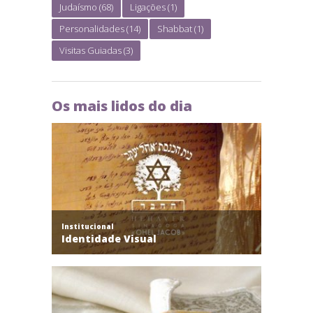
Judaísmo
(68)
Ligações
(1)
Personalidades
(14)
Shabbat
(1)
Visitas Guiadas
(3)
Os mais lidos do dia