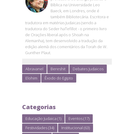
Bíblica na Universidade Leo
Baeck, em Londres, onde é
também Bibliotecária. Escritora e
tradutora em matérias Judaicas (sendo a
tradutora do Seder haTefillot - o primeiro livro
de Orações liberal após o Shoah na
Alemanha), tem desenvolvido a tradução da
edição alemã dos comentários da Torah de W.
Gunther Plaut.
Abravanel
Bereshit
Debates Judaicos
Elohim
Êxodo do Egipto
Categorias
Educação Judaica
(1)
Eventos
(17)
Festividades
(34)
Institucional
(63)