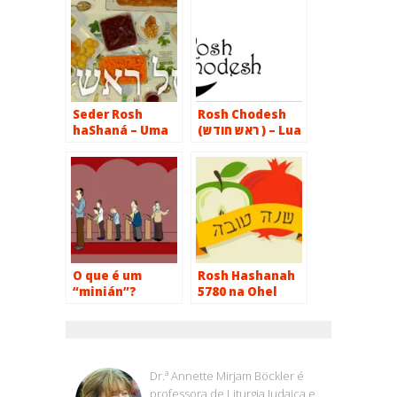
Seder Rosh
Rosh Chodesh
haShaná – Uma
(ראש חודש ) – Lua
Antiga Tradição
Nova
Portuguesa
O que é um
Rosh Hashanah
“minián”?
5780 na Ohel
Jacob
ANNETTE BOECKLER
Dr.ª Annette Mirjam Böckler é
professora de Liturgia Judaica e