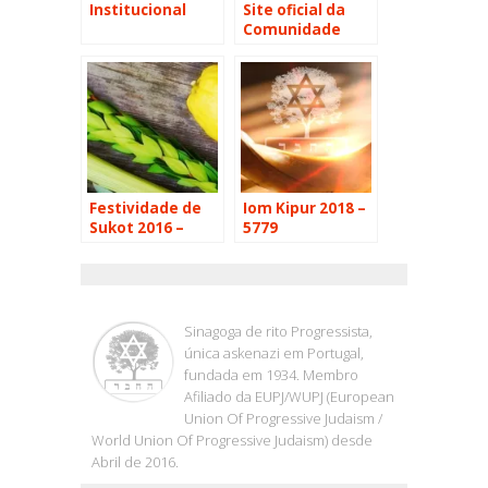
Institucional
Site oficial da
Comunidade
Hehaver e
Sinagoga Ohel
Jacob
Festividade de
Iom Kipur 2018 –
Sukot 2016 –
5779
5777
OHEL JACOB
Sinagoga de rito Progressista,
única askenazi em Portugal,
fundada em 1934. Membro
Afiliado da EUPJ/WUPJ (European
Union Of Progressive Judaism /
World Union Of Progressive Judaism) desde
Abril de 2016.