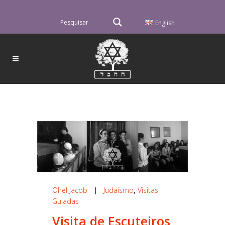
English
Ohel Jacob
|
Judaísmo
,
Visitas
Guiadas
Visita de Escuteiros