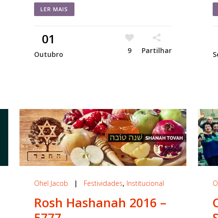
LER MAIS
01
9
Partilhar
Outubro
S
Ohel Jacob
|
Festividades
,
Institucional
O
Rosh Hashanah 2016 –
5777