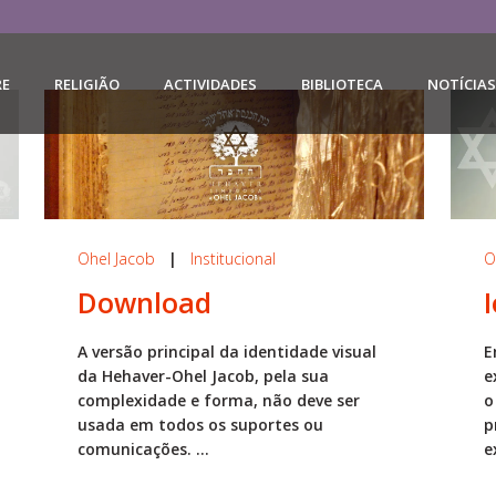
RE
RELIGIÃO
ACTIVIDADES
BIBLIOTECA
NOTÍCIAS
Ohel Jacob
|
Institucional
O
Download
A versão principal da identidade visual
E
da Hehaver-Ohel Jacob, pela sua
e
complexidade e forma, não deve ser
o
usada em todos os suportes ou
p
comunicações. ...
e