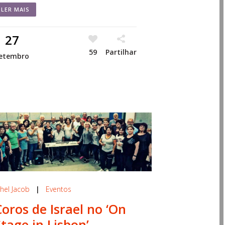
LER MAIS
27
59
Partilhar
etembro
hel Jacob
|
Eventos
Coros de Israel no ‘On
Stage in Lisbon’