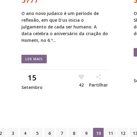
O ano novo judaico é um período de
O
reflexão, em que D'us inicia o
S
julgamento de cada ser humano. A
d
data celebra o aniversário da criação do
d
Homem, no 6.º...
LER MAIS
15
S
42
Partilhar
Setembro
2
3
4
5
6
7
8
9
10
11
12
1