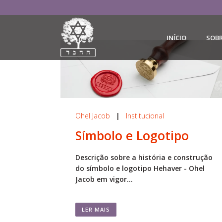
INÍCIO
SOB
Ohel Jacob
|
Institucional
Símbolo e Logotipo
Descrição sobre a história e construção
do símbolo e logotipo Hehaver - Ohel
Jacob em vigor...
LER MAIS