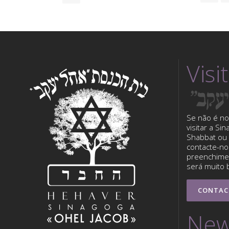
Visi
Se não é no
visitar a Si
Shabbat ou 
contacte-nos
preenchimen
será muito 
CONTAC
New