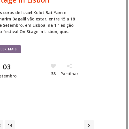
s coros de Israel Kolot Bat Yam e
harim Bagalil vão estar, entre 15 a 18
e Setembro, em Lisboa, na 1.ª edição
o festival On Stage in Lisbon, que...
LER MAIS
03
38
Partilhar
etembro
3
14