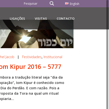
English
LIGAÇÕES
VISITAS
CONTACTO
hel Jacob
|
Festividades
,
Institucional
Iom Kipur 2016 – 5777
mbora a tradução literal seja “dia da
xpiação”, Iom Kipur é conhecido como
 Dia do Perdão. E com razão. Pois a
roposta da Tora na qual um ritual
xpiaria...