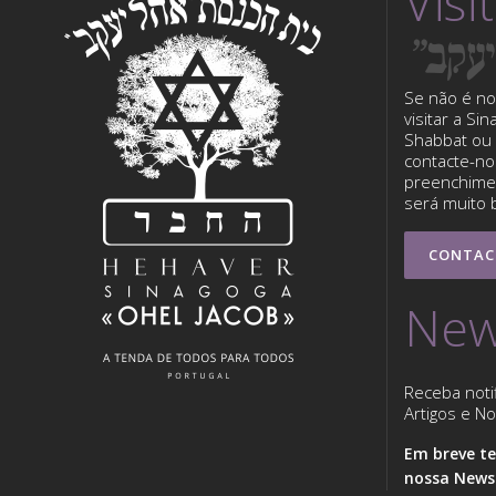
Visi
Se não é no
visitar a Si
Shabbat ou 
contacte-nos
preenchimen
será muito 
CONTAC
New
Receba noti
Artigos e Not
Em breve te
nossa Newsl