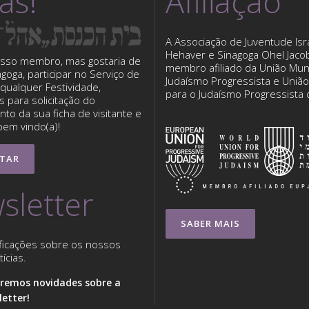
tas!
Afiliação
A Associação de Juventude Isra
Hehaver e Sinagoga Ohel Jaco
sso membro, mas gostaria de
membro afiliado da União Mun
nagoga, participar no Serviço de
Judaísmo Progressista e Uniã
qualquer Festividade,
para o Judaísmo Progressista
 para solicitação do
to da sua ficha de visitante e
bem vindo(a)!
TAR
sletter
SABER MAIS
ficações sobre os nossos
ícias.
remos novidades sobre a
etter!