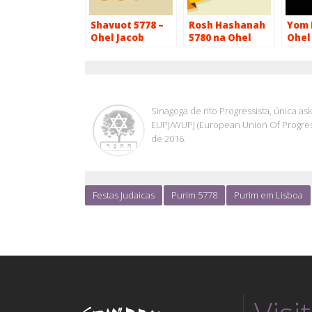
Shavuot 5778 –
Rosh Hashanah
Yom 
Ohel Jacob
5780 na Ohel
Ohel
Jacob
OHEL JACOB
Sinagoga de rito Progressista, única a
EUPJ/WUPJ (European Union Of Progress
de 2016.
Festas Judaicas
Purim 5778
Purim em Lisboa