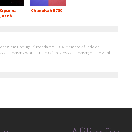
Kipur na
Chanukah 5780
 Jacob
skenazi em Portugal, fundada em 1934. Membro Afiliado da
ive Judaism / World Union Of Progressive Judaism) desde Abril