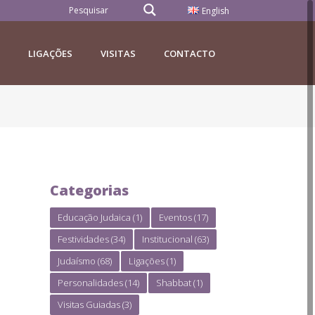
English
LIGAÇÕES
VISITAS
CONTACTO
Categorias
Educação Judaica
(1)
Eventos
(17)
Festividades
(34)
Institucional
(63)
Judaísmo
(68)
Ligações
(1)
Personalidades
(14)
Shabbat
(1)
Visitas Guiadas
(3)