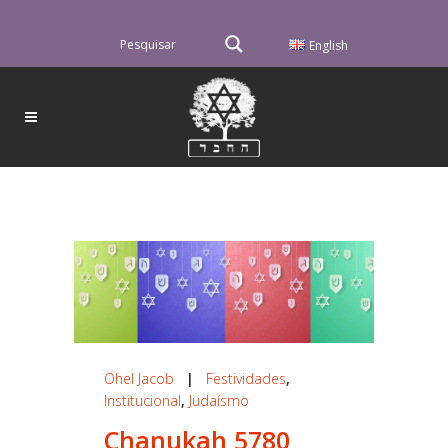
English
Ohel Jacob
|
Festividades
,
Institucional
,
Judaísmo
Chanukah 5780