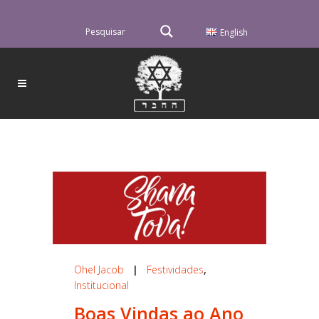
English
Ohel Jacob
|
Festividades
,
Institucional
Boas Vindas ao Ano