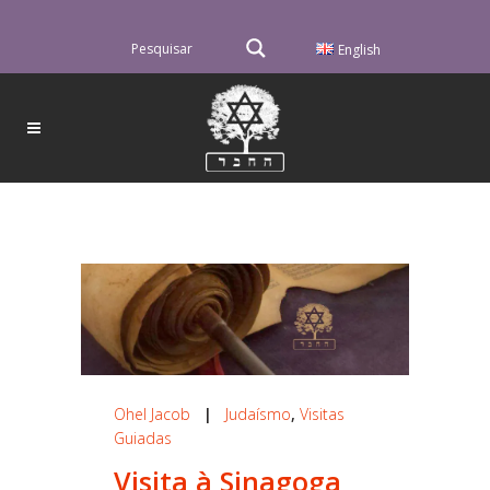
English
Ohel Jacob
|
Judaísmo
,
Visitas
Guiadas
Visita à Sinagoga