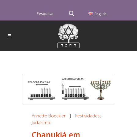
English
Annette Boeckler
|
Festividades
,
Judaísmo
Chanukiá em