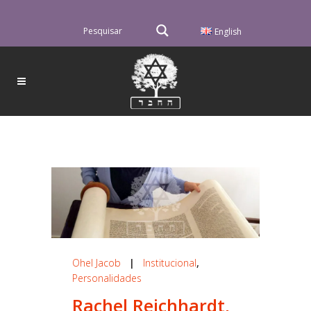
English
Ohel Jacob
|
Institucional
,
Personalidades
Rachel Reichhardt,