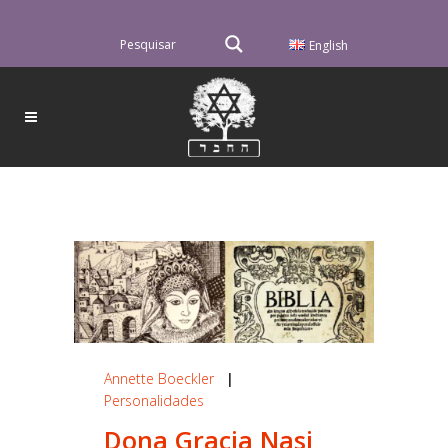
English
Annette Boeckler
|
Personalidades
Dona Gracia Nasi