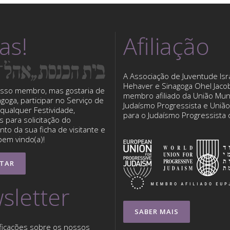
tas!
Afiliação
A Associação de Juventude Isra
Hehaver e Sinagoga Ohel Jaco
sso membro, mas gostaria de
membro afiliado da União Mun
nagoga, participar no Serviço de
Judaísmo Progressista e Uniã
qualquer Festividade,
para o Judaísmo Progressista
 para solicitação do
to da sua ficha de visitante e
bem vindo(a)!
TAR
sletter
SABER MAIS
ficações sobre os nossos