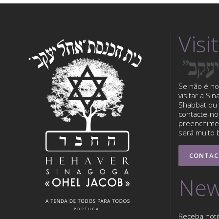
Visi
Se não é no
visitar a Si
Shabbat ou 
contacte-nos
preenchimen
será muito 
CONTAC
New
Receba noti