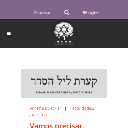
English
Annette Boeckler
|
Festividades
,
Judaísmo
Vamos precisar