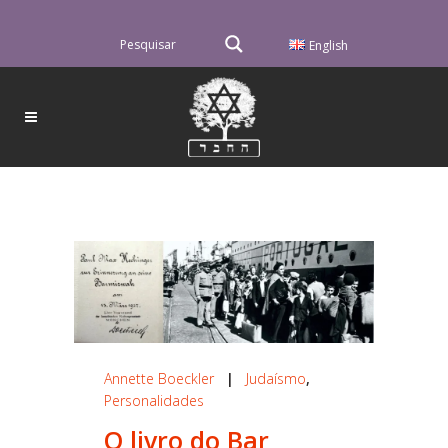
English
Annette Boeckler
|
Judaísmo
,
Personalidades
O livro do Bar