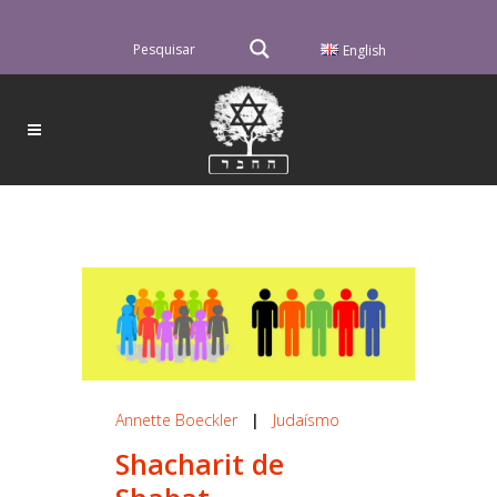
English
Annette Boeckler
|
Judaísmo
Shacharit de