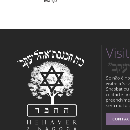
Março
Visi
Se não é no
visitar a Si
Shabbat ou 
contacte-nos
preenchimen
será muito 
CONTAC