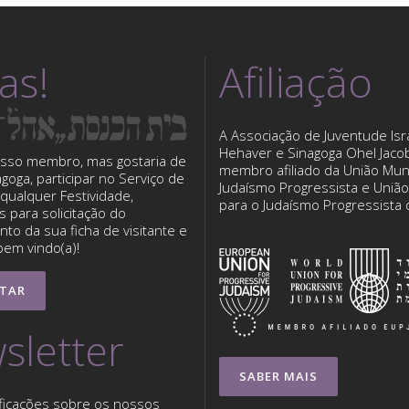
tas!
Afiliação
A Associação de Juventude Isra
Hehaver e Sinagoga Ohel Jaco
sso membro, mas gostaria de
membro afiliado da União Mun
nagoga, participar no Serviço de
Judaísmo Progressista e Uniã
qualquer Festividade,
para o Judaísmo Progressista
 para solicitação do
to da sua ficha de visitante e
bem vindo(a)!
TAR
sletter
SABER MAIS
ficações sobre os nossos