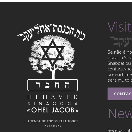
Visi
Se não é no
visitar a Si
Shabbat ou 
contacte-nos
preenchimen
será muito 
CONTAC
New
Receba noti