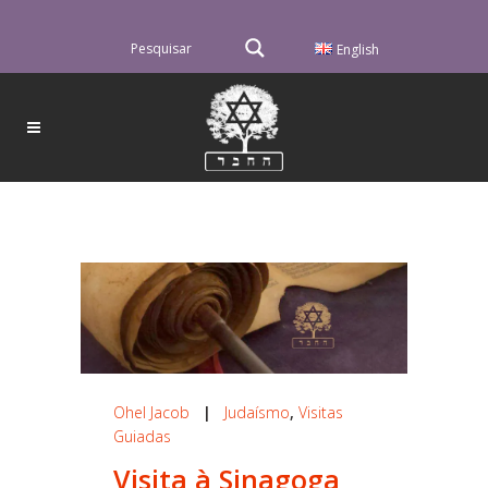
English
Ohel Jacob
|
Judaísmo
,
Visitas
Guiadas
Visita à Sinagoga