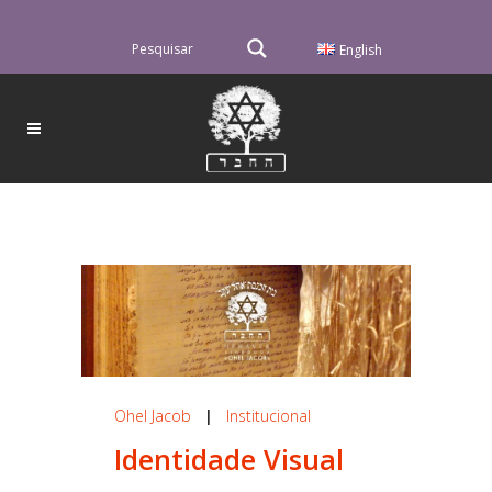
English
Ohel Jacob
|
Institucional
Identidade Visual