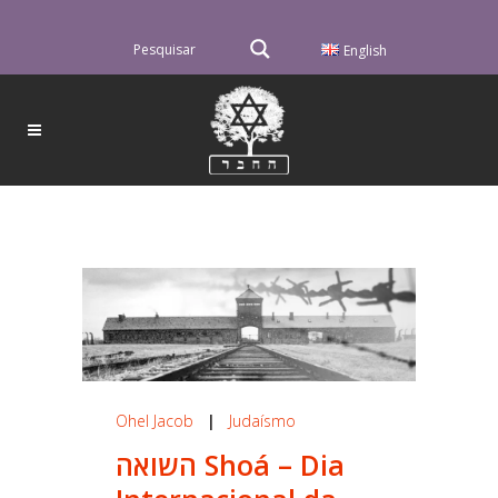
English
Ohel Jacob
|
Judaísmo
השואה Shoá – Dia