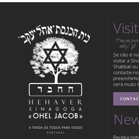
Visi
Se não é no
visitar a Si
Shabbat ou 
contacte-nos
preenchimen
será muito 
CONTAC
New
Receba noti