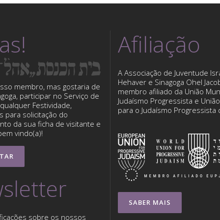
tas!
Afiliação
A Associação de Juventude Isra
Hehaver e Sinagoga Ohel Jaco
sso membro, mas gostaria de
membro afiliado da União Mun
nagoga, participar no Serviço de
Judaísmo Progressista e Uniã
qualquer Festividade,
para o Judaísmo Progressista
 para solicitação do
to da sua ficha de visitante e
bem vindo(a)!
TAR
sletter
SABER MAIS
ficações sobre os nossos