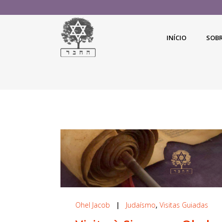
INÍCIO
SOB
Ohel Jacob
|
Judaísmo
,
Visitas Guiadas