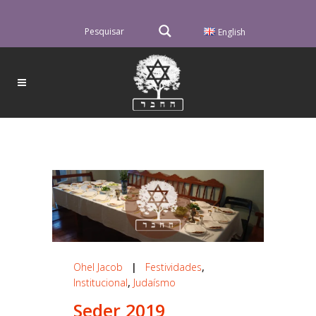
English
Ohel Jacob
|
Festividades
,
Institucional
,
Judaísmo
Seder 2019